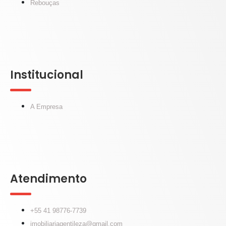
Rebouças
Institucional
A Empresa
Atendimento
+55 41 98776-7739
imobiliariagentileza@gmail.com