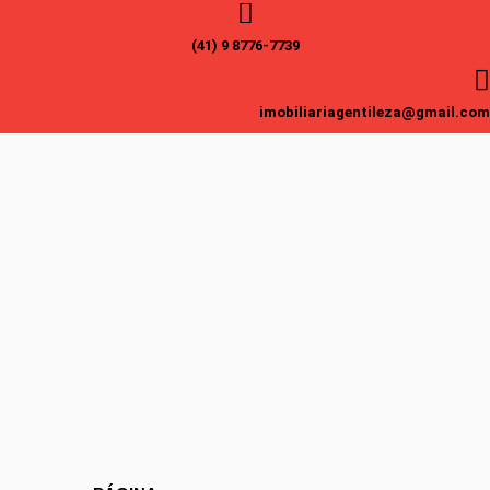
(41) 9 8776-7739
imobiliariagentileza@gmail.com